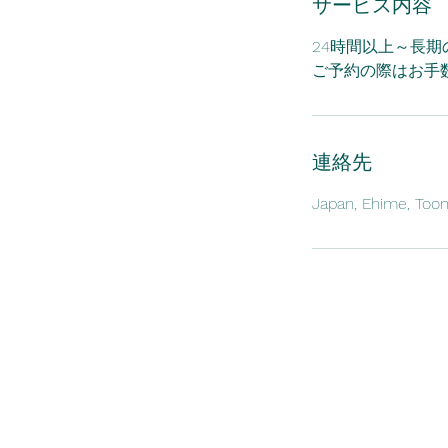
サービス内容
わ
せ
下
24時間以上～長
さ
ご予約の際はお手
い
連絡先
Japan, Ehime