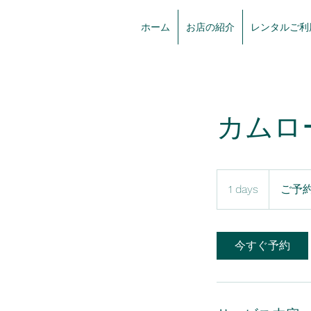
ホーム
お店の紹介
レンタルご利
カムロー
ご
予
1 days
1
ご予
約
d
は
お
a
電
話
y
今すぐ予約
メ
ー
ル
で
お
問
い
合