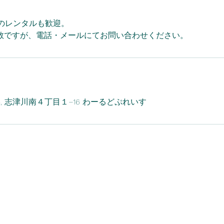
期のレンタルも歓迎。
数ですが、電話・メールにてお問い合わせください。
, Toon, 志津川南４丁目１−16 わーるどぷれいす
合同会社
B-Head​
屋号：わーるどぷれいす
〒
791
ー
0206
愛媛県東温市志津川南
4
丁目
1
ー
16
Tell : 089-954-4310​
FAX : 089-954-4714​
worldplace1225@gmail.com