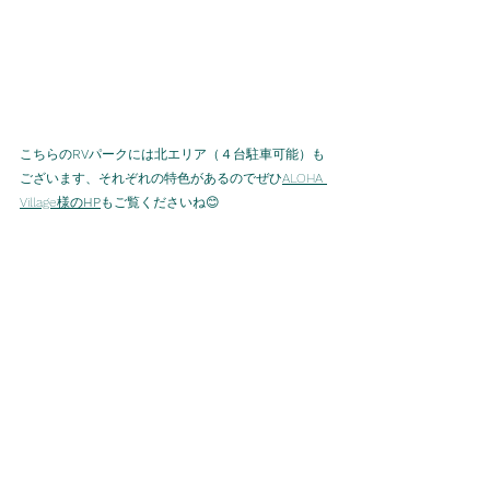
こちらの
RV
パークには北エリア（４台駐車可能）も
ございます、それぞれの特色があるのでぜひ
ALOHA 
Village様の
HP
もご覧くださいね😊