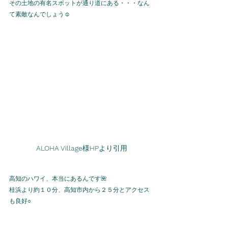
その土地の有名スポットが通り道にある・・・なん
て素敵なんでしょう☺️
ALOHA Village
様
HP
より引用
高知のハワイ、本当にあるんです🌺
桂浜より約１０分、高知市内から２５分とアクセス
も良好○