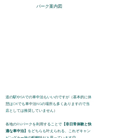
パーク案内図
道の駅や
SA
での車中泊もいいのですが（基本的に休
憩は
OK
でも車中泊
NG
の場所も多くありますので当
店としては推奨していません）
各地の
RV
パークを利用することで
【非日常体験と快
適な車中泊】
をどちらも叶えられる、これぞキャン
ピングカー旅の醍醐味だと思っています😌