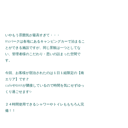
いやもう雰囲気が最高すぎて・・・
RV
パークは各地にあるキャンピングカーで泊まるこ
とができる施設ですが、同じ景観は一つとしてな
い、管理者様のこだわり・思いの詰まった空間で
す。
今回、お客様が宿泊されたのは１日１組限定の【南
エリア】です🚩
cafe
や
BAR
が隣接しているので時間を気にせずゆっ
くり過ごせます✨
２４時間使用できるシャワーやトイレももちろん完
備！！