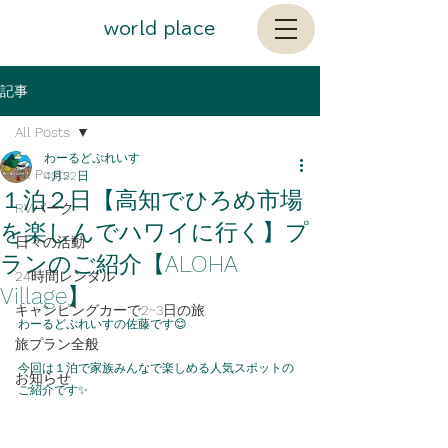
​world place
記事
All Posts
わーるどぷれいす
All Posts
4月22日
１泊２日【高知でひろめ市場
RVパーク
を楽しんでハワイに行く】プ
日々の活動
ランのご紹介【ALOHA
24時間レンタル
Village】
キャンピングカーで2~3日の旅
わーるどぷれいすの佐藤です😊
旅プラン全般
今回は１泊で家族みんなで楽しめる人気スポットの
お知らせ
ご紹介です✨