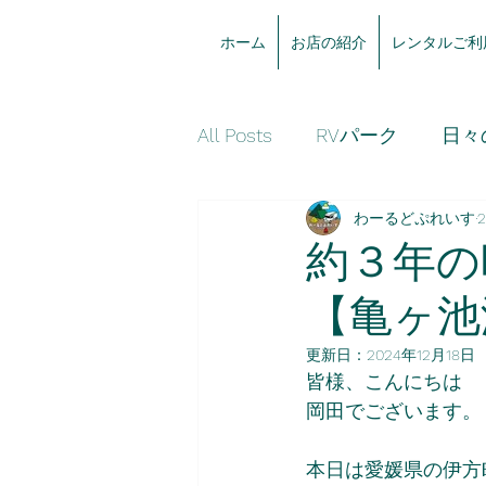
ホーム
お店の紹介
レンタルご利
All Posts
RVパーク
日々
わーるどぷれいす
お知らせ
約３年の
【亀ヶ池
更新日：
2024年12月18日
皆様、こんにちは
岡田でございます。
本日は愛媛県の伊方