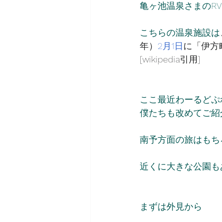
亀ヶ池温泉さまのR
こちらの温泉施設は
年）
2月1日
に「伊方
[wikipedia引用]
ここ最近わーるどぷ
僕たちも改めてご紹
南予方面の旅はもち
近くに大きな公園も
まずは外見から