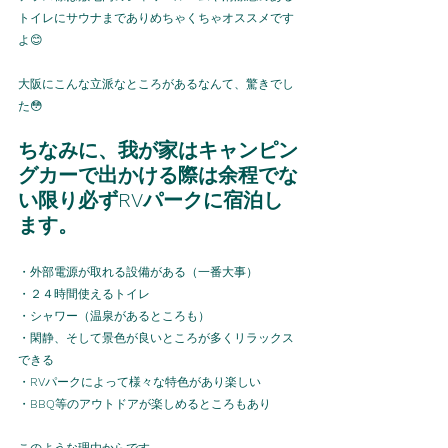
トイレにサウナまでありめちゃくちゃオススメです
よ😊
大阪にこんな立派なところがあるなんて、驚きでし
た😳
ちなみに、我が家はキャンピン
グカーで出かける際は余程でな
い限り必ずRVパークに宿泊し
ます。
・外部電源が取れる設備がある（一番大事）
・２４時間使えるトイレ
・シャワー（温泉があるところも）
・閑静、そして景色が良いところが多くリラックス
できる
・
RV
パークによって様々な特色があり楽しい
・
BBQ
等のアウトドアが楽しめるところもあり