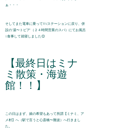
ぁ・・・
そしてまた電車に乗って
RV
ステーションに戻り、併
設の"湯〜トピア"（２４時間営業のスパ）にてお風呂
&食事して就寝しました😌
【最終日はミナ
ミ散策・海遊
館！！】
この日はまず、娘の希望もあって所謂【ミナミ、ア
メ村】へ（駅で言うと心斎橋〜難波）へ行きまし
た。