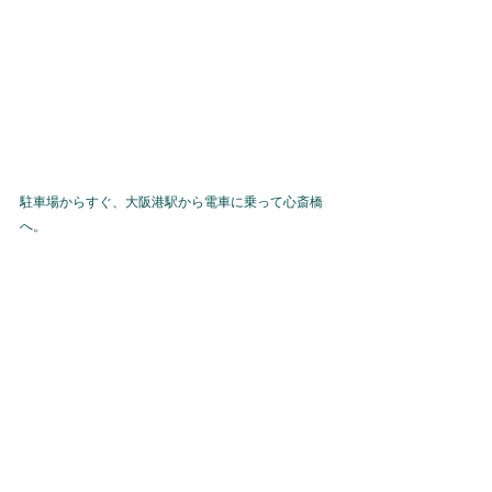
駐車場からすぐ、大阪港駅から電車に乗って心斎橋
へ。