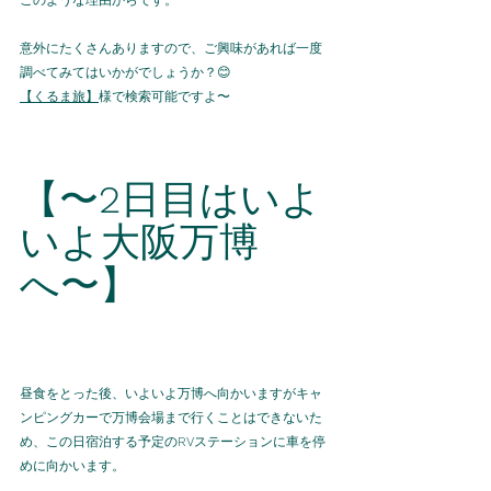
このような理由からです。
意外にたくさんありますので、ご興味があれば一度
調べてみてはいかがでしょうか？😊
【くるま旅】
様で検索可能ですよ〜
【〜
2
日目はいよ
いよ大阪万博
へ〜】
昼食をとった後、いよいよ万博へ向かいますがキャ
ンピングカーで万博会場まで行くことはできないた
め、この日宿泊する予定の
RV
ステーションに車を停
めに向かいます。