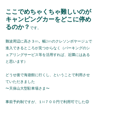
ここでめちゃくちゃ難しいのが
キャンピングカーをどこに停め
るのか？
です。
難波周辺に高さ３
m、
幅
2m
のクレソンボヤージュで
進入できるところが見つからなく（パーキングのシ
ェアリングサービス等を活用すれば、近隣にはある
と思います）
どうせ後で海遊館に行くし、ということで利用させ
ていただきました
〜天保山大型駐車場さま〜
事前予約制ですが、１
H
７００円で利用可でした😊