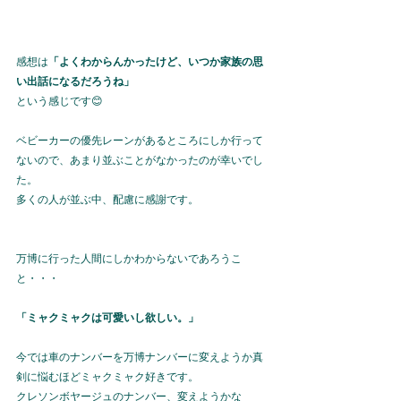
感想は
「よくわからんかったけど、いつか家族の思
い出話になるだろうね」
という感じです😊
ベビーカーの優先レーンがあるところにしか行って
ないので、あまり並ぶことがなかったのが幸いでし
た。
多くの人が並ぶ中、配慮に感謝です。
万博に行った人間にしかわからないであろうこ
と・・・
「ミャクミャクは可愛いし欲しい。」
今では車のナンバーを万博ナンバーに変えようか真
剣に悩むほどミャクミャク好きです。
クレソンボヤージュのナンバー、変えようかな