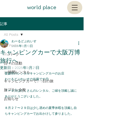
​world place
記事
All Posts
わーるどぷれいす
All Posts
2025年9月10日
キャンピングカーで大阪万博
RVパーク
旅行へ
日々の活動
更新日：
2025年9月21日
24時間レンタル
愛媛県のレンタルキャンピングカーのお店
わーるどぷれいすの佐藤です😊
キャンピングカーで2~3日の旅
旅プラン全般
７〜８月はたくさんのレンタル、ご縁を頂戴し誠に
ありがとうございました。
お知らせ
８月２７〜２９日は少し遅めの夏季休暇を頂戴し自
らキャンピングカーでお出かけして参りました。