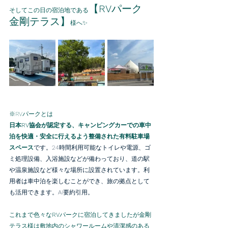
【
RV
パーク　
そしてこの日の宿泊地である
金剛テラス】
様へ✨
※RVパークとは
日本RV協会が認定する、キャンピングカーでの車中
泊を快適・安全に行えるよう整備された有料駐車場
スペース
です。24時間利用可能なトイレや電源、ゴ
ミ処理設備、入浴施設などが備わっており、道の駅
や温泉施設など様々な場所に設置されています。利
用者は車中泊を楽しむことができ、旅の拠点として
も活用できます。﻿AI要約引用。
これまで色々な
RV
パークに宿泊してきましたが金剛
テラス様は敷地内のシャワールームや清潔感のある