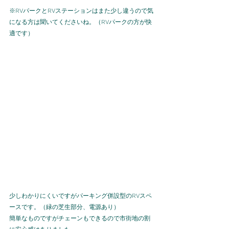
※
RV
パークと
RV
ステーションはまた少し違うので気
になる方は聞いてくださいね。（
RV
パークの方が快
適です）
少しわかりにくいですがパーキング併設型の
RV
スペ
ースです。（緑の芝生部分、電源あり）
簡単なものですがチェーンもできるので市街地の割