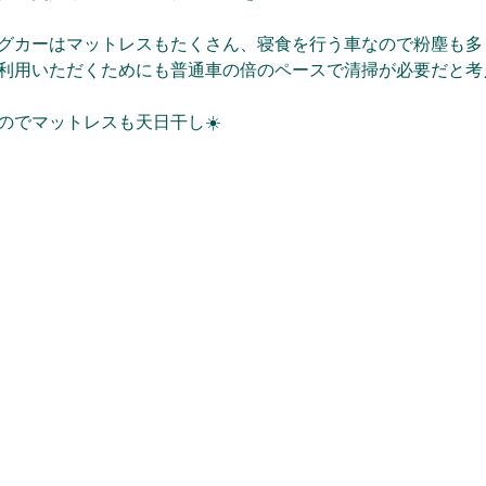
グカーはマットレスもたくさん、寝食を行う車なので粉塵も多
利用いただくためにも普通車の倍のペースで清掃が必要だと考
のでマットレスも天日干し☀️
合同会社
B-Head​
屋号：わーるどぷれいす
〒
791
ー
0206
愛媛県東温市志津川南
4
丁目
1
ー
16
Tell : 089-954-4310​
FAX : 089-954-4714​